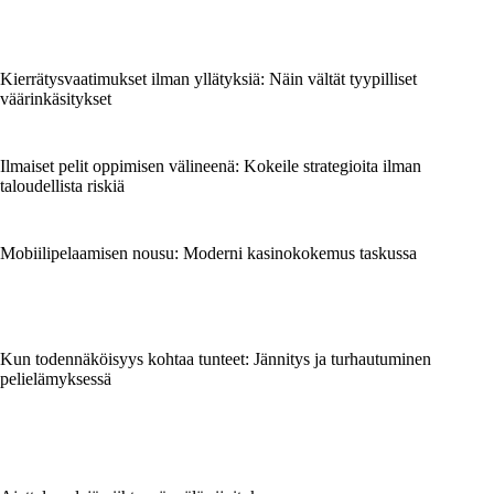
Kierrätysvaatimukset ilman yllätyksiä: Näin vältät tyypilliset
väärinkäsitykset
Ilmaiset pelit oppimisen välineenä: Kokeile strategioita ilman
taloudellista riskiä
Mobiilipelaamisen nousu: Moderni kasinokokemus taskussa
Kun todennäköisyys kohtaa tunteet: Jännitys ja turhautuminen
pelielämyksessä