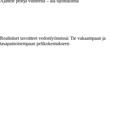
Ajattele pelejä viihteenä – älä sijoituksena
Realistiset tavoitteet vedonlyönnissä: Tie vakaampaan ja
tasapainoisempaan pelikokemukseen