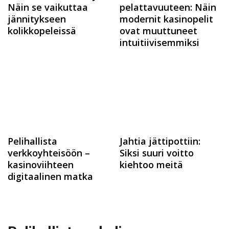
Näin se vaikuttaa
pelattavuuteen: Näin
jännitykseen
modernit kasinopelit
kolikkopeleissä
ovat muuttuneet
intuitiivisemmiksi
Pelihallista
Jahtia jättipottiin:
verkkoyhteisöön –
Siksi suuri voitto
kasinoviihteen
kiehtoo meitä
digitaalinen matka