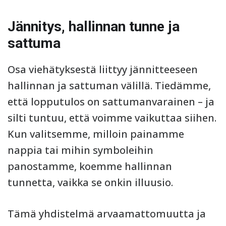
Jännitys, hallinnan tunne ja
sattuma
Osa viehätyksestä liittyy jännitteeseen
hallinnan ja sattuman välillä. Tiedämme,
että lopputulos on sattumanvarainen – ja
silti tuntuu, että voimme vaikuttaa siihen.
Kun valitsemme, milloin painamme
nappia tai mihin symboleihin
panostamme, koemme hallinnan
tunnetta, vaikka se onkin illuusio.
Tämä yhdistelmä arvaamattomuutta ja