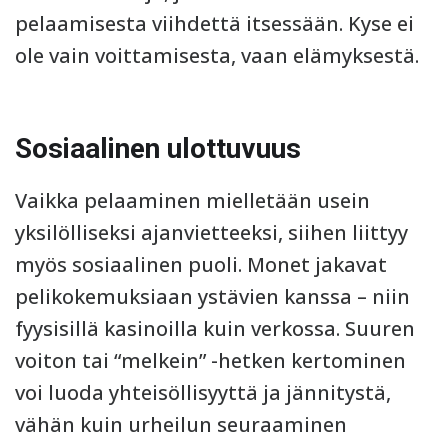
pelaamisesta viihdettä itsessään. Kyse ei
ole vain voittamisesta, vaan elämyksestä.
Sosiaalinen ulottuvuus
Vaikka pelaaminen mielletään usein
yksilölliseksi ajanvietteeksi, siihen liittyy
myös sosiaalinen puoli. Monet jakavat
pelikokemuksiaan ystävien kanssa – niin
fyysisillä kasinoilla kuin verkossa. Suuren
voiton tai “melkein” -hetken kertominen
voi luoda yhteisöllisyyttä ja jännitystä,
vähän kuin urheilun seuraaminen