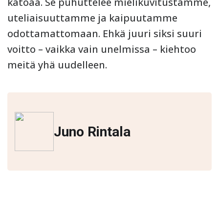
katoaa. Se puhuttelee mielikuvitustamme,
uteliaisuuttamme ja kaipuutamme
odottamattomaan. Ehkä juuri siksi suuri
voitto – vaikka vain unelmissa – kiehtoo
meitä yhä uudelleen.
Juno Rintala