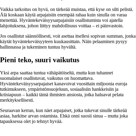
Vaikka tarkoitus on hyvä, on tärkeää muistaa, että kyse on silti pelistä.
Älä koskaan käytä arpajaisiin enempää rahaa kuin sinulla on varaa
menettää. Hyväntekeväisyysarpajaisiin osallistumista voi ajatella
lahjoituksena, johon liittyy mahdollisuus voittaa – ei päinvastoin.
Jos osallistut säännöllisesti, voit asettaa itsellesi sopivan summan, jonka
käytät hyväntekeväisyyteen kuukausittain. Näin pelaaminen pysyy
hallinnassa ja tukeminen tuntuu hyvältä.
Pieni teko, suuri vaikutus
Yksi arpa saattaa tuntua vähäpätöiseltä, mutta kun tuhannet
suomalaiset osallistuvat, vaikutus on huomattava.
Hyväntekeväisyysarpajaiset kanavoivat vuosittain miljoonia euroja
tutkimukseen, ympäristönsuojeluun, sosiaalisiin hankkeisiin ja
kriisiapuun – kaikki tämä ihmisten ansiosta, jotka haluavat pelata
merkityksellisesti.
Seuraavan kerran, kun näet arpajaiset, jotka tukevat sinulle tärkeää
asiaa, harkitse arvan ostamista. Ehkä onni suosii sinua – mutta joka
tapauksessa olet jo tehnyt hyvää.