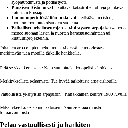
syöpätutkimusta ja potilastyötä.
Punaisen Ristin arvat
– auttavat katastrofien uhreja ja tukevat
kotimaan kriisiapua.
Luonnonperintösäätiön tukiarvat
– edistävät metsien ja
luonnon monimuotoisuuden suojelua.
Paikalliset urheiluseurojen ja yhdistysten arpajaiset
– tuotto
menee suoraan lasten ja nuorten harrastustoimintaan tai
kulttuuriprojekteihin.
Jokainen arpa on pieni teko, mutta yhdessä ne muodostavat
merkittävän tuen monille tärkeille hankkeille.
Pidä se yksinkertaisena: Näin suunnittelet lottopelisi tehokkaasti
Merkityksellistä pelaamista: Tue hyvää tarkoitusta arpajaislipuilla
Valtiollisista yksityisiin arpajaisiin – rinnakkainen kehitys 1900‑luvulla
Mikä tekee Lotosta ainutlaatuisen? Näin se eroaa muista
lottoarvonnoista
Pelaa vastuullisesti ja harkiten