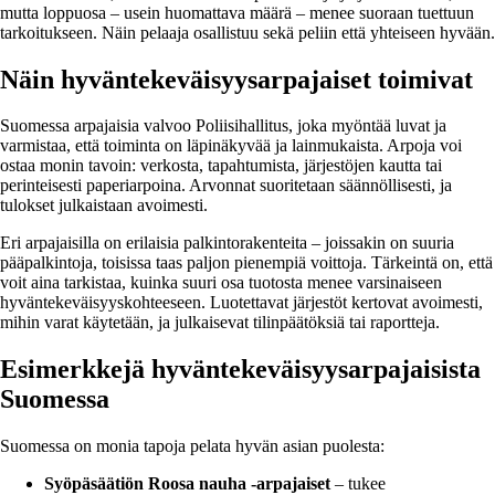
mutta loppuosa – usein huomattava määrä – menee suoraan tuettuun
tarkoitukseen. Näin pelaaja osallistuu sekä peliin että yhteiseen hyvään.
Näin hyväntekeväisyysarpajaiset toimivat
Suomessa arpajaisia valvoo Poliisihallitus, joka myöntää luvat ja
varmistaa, että toiminta on läpinäkyvää ja lainmukaista. Arpoja voi
ostaa monin tavoin: verkosta, tapahtumista, järjestöjen kautta tai
perinteisesti paperiarpoina. Arvonnat suoritetaan säännöllisesti, ja
tulokset julkaistaan avoimesti.
Eri arpajaisilla on erilaisia palkintorakenteita – joissakin on suuria
pääpalkintoja, toisissa taas paljon pienempiä voittoja. Tärkeintä on, että
voit aina tarkistaa, kuinka suuri osa tuotosta menee varsinaiseen
hyväntekeväisyyskohteeseen. Luotettavat järjestöt kertovat avoimesti,
mihin varat käytetään, ja julkaisevat tilinpäätöksiä tai raportteja.
Esimerkkejä hyväntekeväisyysarpajaisista
Suomessa
Suomessa on monia tapoja pelata hyvän asian puolesta:
Syöpäsäätiön Roosa nauha -arpajaiset
– tukee