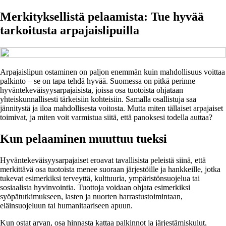
Merkityksellistä pelaamista: Tue hyvää
tarkoitusta arpajaislipuilla
Arpajaislipun ostaminen on paljon enemmän kuin mahdollisuus voittaa
palkinto – se on tapa tehdä hyvää. Suomessa on pitkä perinne
hyväntekeväisyysarpajaisista, joissa osa tuotoista ohjataan
yhteiskunnallisesti tärkeisiin kohteisiin. Samalla osallistuja saa
jännitystä ja iloa mahdollisesta voitosta. Mutta miten tällaiset arpajaiset
toimivat, ja miten voit varmistua siitä, että panoksesi todella auttaa?
Kun pelaaminen muuttuu tueksi
Hyväntekeväisyysarpajaiset eroavat tavallisista peleistä siinä, että
merkittävä osa tuotoista menee suoraan järjestöille ja hankkeille, jotka
tukevat esimerkiksi terveyttä, kulttuuria, ympäristönsuojelua tai
sosiaalista hyvinvointia. Tuottoja voidaan ohjata esimerkiksi
syöpätutkimukseen, lasten ja nuorten harrastustoimintaan,
eläinsuojeluun tai humanitaariseen apuun.
Kun ostat arvan, osa hinnasta kattaa palkinnot ja järjestämiskulut,