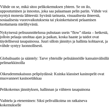
Viihde on se, mikä sitoo pelikokemuksen yhteen. Se on ilo,
uppoutuminen ja innostus, joka saa palaamaan pelin pariin. Viihde voi
syntyä monesta lähteestä: hyvästä tarinasta, visuaalisesta ilmeestä,
sosiaalisesta vuorovaikutuksesta tai yksinkertaisesti pelaamisen
tuottamasta mielihyvästä.
Nykyisessä pelisuunnittelussa puhutaan usein “flow”-tilasta – hetkestä,
jolloin pelaaja unohtaa ajan ja paikan, koska haaste ja taidot ovat
täydellisessä tasapainossa. Juuri silloin jännitys ja hallinta kohtaavat, ja
viihde syntyy luonnollisesti.
Globalisaatio ja sääntely: Tarve yhteisille pelisäännöille kansainvälisillä
pelimarkkinoilla
Oikeudenmukaisuus pelipöydässä: Kuinka klassiset kasinopelit ovat
muovanneet kasinoetiikkaa
Pelikokemus jännityksen, hallinnan ja viihteen tasapainona
Vaihtelu ja eteneminen: Siksi pelivalikoima on ratkaiseva
kokemukselle