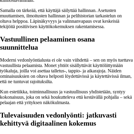
kiinnostavamman.
Samalla on tärkeää, että käyttäjä säilyttää hallinnan. Asetusten
muuttamisen, ilmoitusten hallinnan ja pelihistorian tarkastelun on
oltava helppoa. Läpinäkyvyys ja valinnanvapaus ovat keskeisiä
tekijöitä positiivisen käyttökokemuksen rakentamisessa.
Vastuullinen pelaaminen osana
suunnittelua
Moderni vedonlyöntialusta ei ole vain viihdettä – sen on myös tuettava
vastuullista pelaamista. Monet yhtiöt sisällyttävät käyttöliittymään
työkaluja, joilla voi asettaa talletus-, tappio- ja aikarajoja. Näiden
ominaisuuksien on oltava helposti löydettävissä ja käytettävissä ilman,
että ne tuntuvat rajoituksilta.
Kun estetiikka, toiminnallisuus ja vastuullisuus yhdistetään, syntyy
kokonaisuus, joka on sekä houkutteleva että kestävällä pohjalla – sekä
pelaajan että yrityksen näkökulmasta.
Tulevaisuuden vedonlyönti: jatkuvasti
kehittyvä digitaalinen kokemus