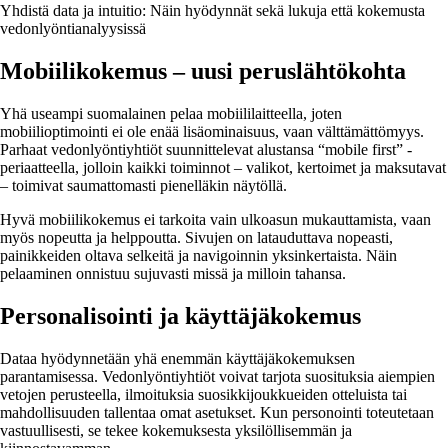
Yhdistä data ja intuitio: Näin hyödynnät sekä lukuja että kokemusta
vedonlyöntianalyysissä
Mobiilikokemus – uusi peruslähtökohta
Yhä useampi suomalainen pelaa mobiililaitteella, joten
mobiilioptimointi ei ole enää lisäominaisuus, vaan välttämättömyys.
Parhaat vedonlyöntiyhtiöt suunnittelevat alustansa “mobile first” -
periaatteella, jolloin kaikki toiminnot – valikot, kertoimet ja maksutavat
– toimivat saumattomasti pienelläkin näytöllä.
Hyvä mobiilikokemus ei tarkoita vain ulkoasun mukauttamista, vaan
myös nopeutta ja helppoutta. Sivujen on latauduttava nopeasti,
painikkeiden oltava selkeitä ja navigoinnin yksinkertaista. Näin
pelaaminen onnistuu sujuvasti missä ja milloin tahansa.
Personalisointi ja käyttäjäkokemus
Dataa hyödynnetään yhä enemmän käyttäjäkokemuksen
parantamisessa. Vedonlyöntiyhtiöt voivat tarjota suosituksia aiempien
vetojen perusteella, ilmoituksia suosikkijoukkueiden otteluista tai
mahdollisuuden tallentaa omat asetukset. Kun personointi toteutetaan
vastuullisesti, se tekee kokemuksesta yksilöllisemmän ja