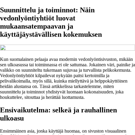
Suunnittelu ja toiminnot: Näin
vedonlyöntiyhtiöt luovat
mukaansatempaavan ja
käyttäjäystävällisen kokemuksen
Kun suomalainen pelaaja avaa modernin vedonlyöntisivuston, mikään
sen ulkoasussa tai toiminnassa ei ole sattumaa. Jokainen väri, painike ja
valikko on suunniteltu tukemaan sujuvaa ja turvallista pelikokemusta.
Vedonlyöntiyhtiöt kilpailevat nykyään paitsi kertoimilla ja
pelivalikoimalla, myös sillä, kuinka miellyttävä ja helppokäyttöinen
heidän alustansa on. Tässä artikkelissa tarkastelemme, miten
suunnittelu ja toiminnot yhdistyvät luomaan kokonaisuuden, joka
houkuttelee, sitouttaa ja herättää luottamusta.
Ensivaikutelma: selkeä ja rauhallinen
ulkoasu
Ensimmäinen asia, jonka käyttäjä huomaa, on sivuston visuaalinen