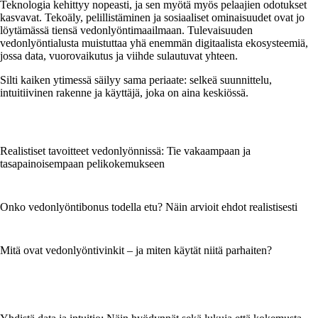
Teknologia kehittyy nopeasti, ja sen myötä myös pelaajien odotukset
kasvavat. Tekoäly, pelillistäminen ja sosiaaliset ominaisuudet ovat jo
löytämässä tiensä vedonlyöntimaailmaan. Tulevaisuuden
vedonlyöntialusta muistuttaa yhä enemmän digitaalista ekosysteemiä,
jossa data, vuorovaikutus ja viihde sulautuvat yhteen.
Silti kaiken ytimessä säilyy sama periaate: selkeä suunnittelu,
intuitiivinen rakenne ja käyttäjä, joka on aina keskiössä.
Realistiset tavoitteet vedonlyönnissä: Tie vakaampaan ja
tasapainoisempaan pelikokemukseen
Onko vedonlyöntibonus todella etu? Näin arvioit ehdot realistisesti
Mitä ovat vedonlyöntivinkit – ja miten käytät niitä parhaiten?