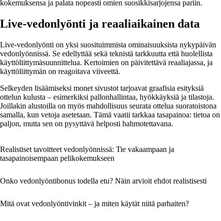
kokemuksensa ja palata nopeasti omien suosikkisarjojensa pariin.
Live-vedonlyönti ja reaaliaikainen data
Live-vedonlyönti on yksi suosituimmista ominaisuuksista nykypäivän
vedonlyönnissä. Se edellyttää sekä teknistä tarkkuutta että huolellista
käyttöliittymäsuunnittelua. Kertoimien on päivitettävä reaaliajassa, ja
käyttöliittymän on reagoitava viiveettä.
Selkeyden lisäämiseksi monet sivustot tarjoavat graafisia esityksiä
ottelun kulusta – esimerkiksi pallonhallintaa, hyökkäyksiä ja tilastoja.
Joillakin alustoilla on myös mahdollisuus seurata ottelua suoratoistona
samalla, kun vetoja asetetaan. Tämä vaatii tarkkaa tasapainoa: tietoa on
paljon, mutta sen on pysyttävä helposti hahmotettavana.
Realistiset tavoitteet vedonlyönnissä: Tie vakaampaan ja
tasapainoisempaan pelikokemukseen
Onko vedonlyöntibonus todella etu? Näin arvioit ehdot realistisesti
Mitä ovat vedonlyöntivinkit – ja miten käytät niitä parhaiten?