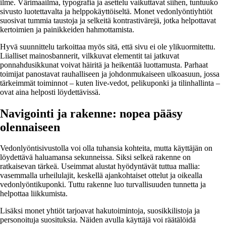
ilme. Värimaailma, typografia ja asettelu vaikuttavat siihen, tuntuuko
sivusto luotettavalta ja helppokäyttöiseltä. Monet vedonlyöntiyhtiöt
suosivat tummia taustoja ja selkeitä kontrastivärejä, jotka helpottavat
kertoimien ja painikkeiden hahmottamista.
Hyvä suunnittelu tarkoittaa myös sitä, että sivu ei ole ylikuormitettu.
Liialliset mainosbannerit, vilkkuvat elementit tai jatkuvat
ponnahdusikkunat voivat häiritä ja heikentää luottamusta. Parhaat
toimijat panostavat rauhalliseen ja johdonmukaiseen ulkoasuun, jossa
tärkeimmät toiminnot – kuten live-vedot, pelikuponki ja tilinhallinta –
ovat aina helposti löydettävissä.
Navigointi ja rakenne: nopea pääsy
olennaiseen
Vedonlyöntisivustolla voi olla tuhansia kohteita, mutta käyttäjän on
löydettävä haluamansa sekunneissa. Siksi selkeä rakenne on
ratkaisevan tärkeä. Useimmat alustat hyödyntävät tuttua mallia:
vasemmalla urheilulajit, keskellä ajankohtaiset ottelut ja oikealla
vedonlyöntikuponki. Tuttu rakenne luo turvallisuuden tunnetta ja
helpottaa liikkumista.
Lisäksi monet yhtiöt tarjoavat hakutoimintoja, suosikkilistoja ja
personoituja suosituksia. Näiden avulla käyttäjä voi räätälöidä