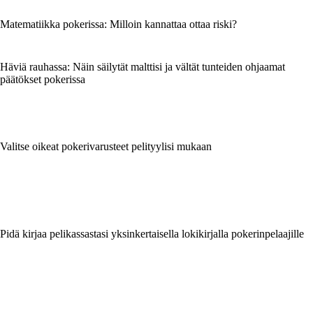
Matematiikka pokerissa: Milloin kannattaa ottaa riski?
Häviä rauhassa: Näin säilytät malttisi ja vältät tunteiden ohjaamat
päätökset pokerissa
Valitse oikeat pokerivarusteet pelityylisi mukaan
Pidä kirjaa pelikassastasi yksinkertaisella lokikirjalla pokerinpelaajille