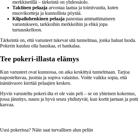
merkkisetillä – tärkeintä on yhdessäolo.
Taktinen pelaaja
arvostaa laatua ja toimivuutta, kuten
muovikortteja ja kunnollista pöytää.
Kilpailuhenkinen pelaaja
panostaa ammattimaiseen
varustukseen, tarkkoihin merkkeihin ja ehkä jopa
turnauskelloon.
Tärkeintä on, että varusteet tukevat sitä tunnelmaa, jonka haluat luoda.
Pokerin kuuluu olla hauskaa, ei hankalaa.
Tee pokeri-illasta elämys
Kun varusteet ovat kunnossa, on aika keskittyä tunnelmaan. Tarjoa
naposteltavaa, juomia ja sopiva valaistus. Voitte vaikka sopia, että
isäntävuoro kiertää pelaajien kesken.
Hyvin varusteltu pokeri-ilta ei ole vain peli – se on yhteinen kokemus,
jossa jännitys, nauru ja hyvä seura yhdistyvät, kun kortit jaetaan ja potti
kasvaa.
Uusi pokerissa? Näin saat turvallisen alun peliin