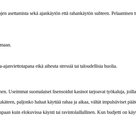
ojen asettamista sekä ajankäytön että rahankäytön suhteen. Pelaamisen tuli
kamaan.
anviettotapana eikä aiheuta stressiä tai taloudellisia huolia.
 Useimmat suomalaiset lisensoidut kasinot tarjoavat työkaluja, joilla voit
äteen, paljonko haluat käyttää rahaa ja aikaa, vältät impulsiiviset päät
paan kuin elokuvissa käynti tai ravintolaillallinen. Kun budjetti on käyt