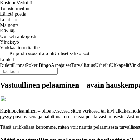
KasinonVedot.fi
Tutustu meihin
Lähetä postia
Lehdistö
Mainonta
Käyttäjä
Uutiset sähköposti
Yhteistyö
Vinkkaa toimittajille
Kirjaudu sisään
Luo tili
Uutiset sähköposti
Luokat
Ruletti
Linnat
Pokeri
Bingo
Arpajaiset
Turvallisuus
Urheilu
Uhkapelit
Vink
Vastuullinen pelaaminen – avain hauskem
Kasinopelaaminen – olipa kyseessä sitten verkossa tai kivijalkakasinolla
pysyy positiivisena ja hallittuna, on tärkeää pelata vastuullisesti. Vas
Tässä artikkelissa kerromme, miten voit nauttia pelaamisesta turvallisest