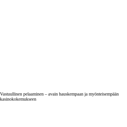
Vastuullinen pelaaminen – avain hauskempaan ja myönteisempään
kasinokokemukseen