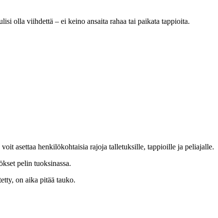
si olla viihdettä – ei keino ansaita rahaa tai paikata tappioita.
 asettaa henkilökohtaisia rajoja talletuksille, tappioille ja peliajalle.
ökset pelin tuoksinassa.
etty, on aika pitää tauko.